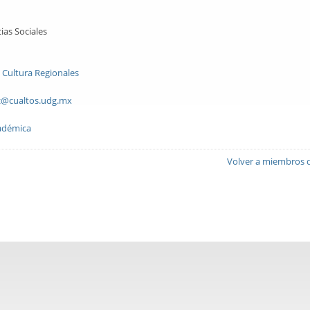
ias Sociales
y Cultura Regionales
z@cualtos.udg.mx
adémica
Volver a miembros de