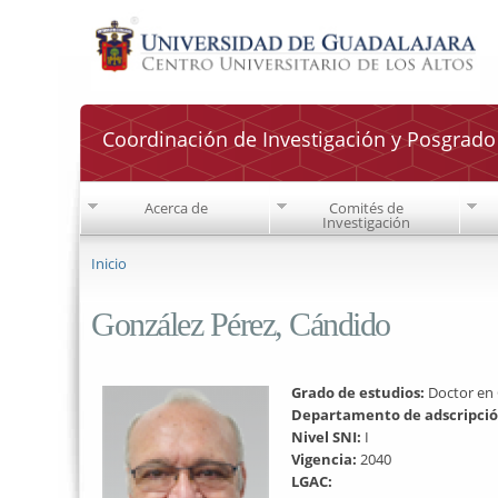
Coordinación de Investigación y Posgrad
Acerca de
Comités de
Investigación
Se encuentra usted aquí
Inicio
González Pérez, Cándido
Grado de estudios:
Doctor en 
Departamento de adscripci
Nivel SNI:
I
Vigencia:
2040
LGAC: