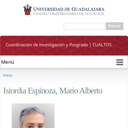
Pasar al
contenido
principal
Buscar
Formulario de búsqueda
Coordinación de Investigación y Posgrado | CUALTOS
Se encuentra usted aquí
Inicio
Isiordia Espinoza, Mario Alberto