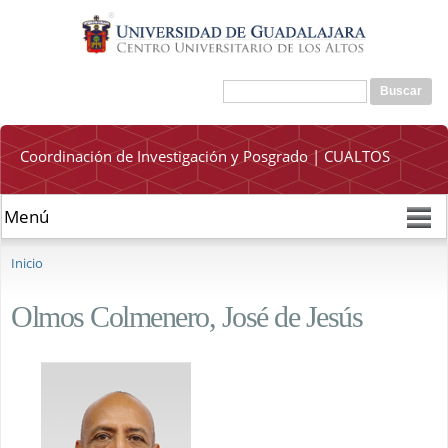
Pasar al
contenido
principal
Buscar
Formulario de búsqueda
Coordinación de Investigación y Posgrado | CUALTOS
Se encuentra usted aquí
Inicio
Olmos Colmenero, José de Jesús