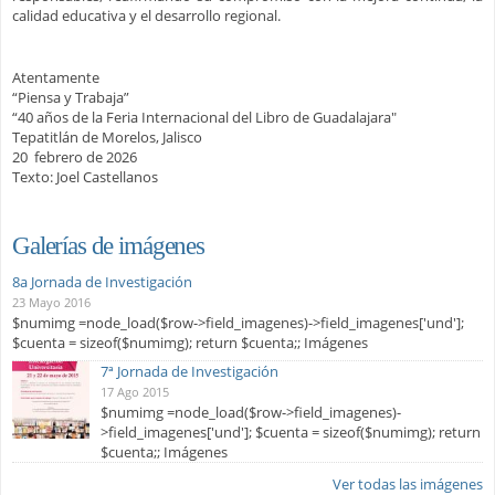
calidad educativa y el desarrollo regional.
Atentamente
“Piensa y Trabaja”
“40 años de la Feria Internacional del Libro de Guadalajara"
Tepatitlán de Morelos, Jalisco
20 febrero de 2026
Texto: Joel Castellanos
Galerías de imágenes
8a Jornada de Investigación
23 Mayo 2016
$numimg =node_load($row->field_imagenes)->field_imagenes['und'];
$cuenta = sizeof($numimg); return $cuenta;; Imágenes
7ª Jornada de Investigación
17 Ago 2015
$numimg =node_load($row->field_imagenes)-
>field_imagenes['und']; $cuenta = sizeof($numimg); return
$cuenta;; Imágenes
Ver todas las imágenes