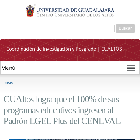
Pasar al
contenido
principal
Buscar
Formulario de búsqueda
Coordinación de Investigación y Posgrado | CUALTOS
Se encuentra usted aquí
Inicio
CUAltos logra que el 100% de sus
programas educativos ingresen al
Padrón EGEL Plus del CENEVAL