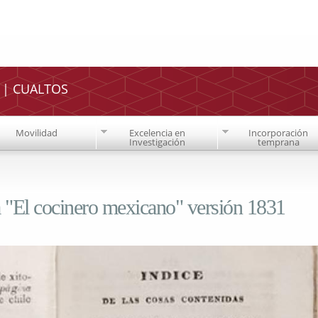
Pasar al
contenido
principal
o | CUALTOS
Movilidad
Excelencia en
Incorporación
Investigación
temprana
a "El cocinero mexicano" versión 1831