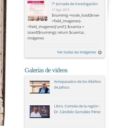
7ª Jornada de Investigación
17 Ago 2015
$numimg =node_load($row-
>field_imagenes)-
>field_imagenes['und']; $cuenta =
sizeof($numimg); return $cuenta;;
Imágenes
Ver todas las imágenes
Galerías de videos
Antepasados de los Alteños
de Jalisco
Libro. Comida de la región -
Dr. Cándido González Pérez