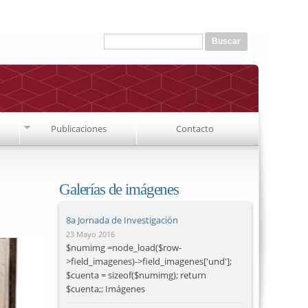
Formulario de búsqueda
Buscar
Publicaciones
Contacto
Galerías de imágenes
8a Jornada de Investigación
23 Mayo 2016
$numimg =node_load($row-
>field_imagenes)->field_imagenes['und'];
$cuenta = sizeof($numimg); return
$cuenta;; Imágenes