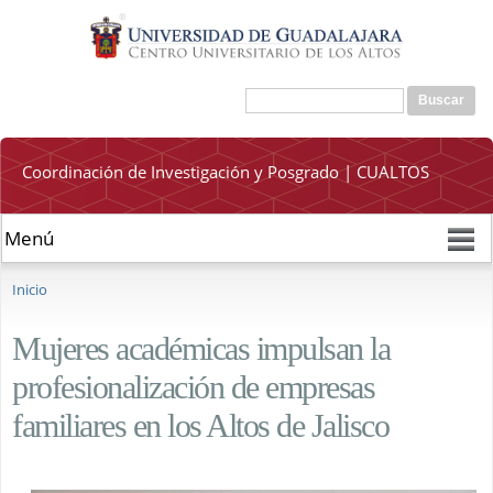
Pasar al
contenido
principal
Buscar
Formulario de búsqueda
Coordinación de Investigación y Posgrado | CUALTOS
Se encuentra usted aquí
Inicio
Mujeres académicas impulsan la
profesionalización de empresas
familiares en los Altos de Jalisco