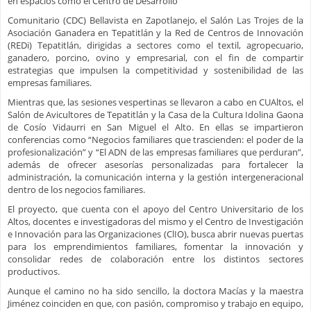
en espacios como el Centro de Desarrollo
Comunitario (CDC) Bellavista en Zapotlanejo, el Salón Las Trojes de la
Asociación Ganadera en Tepatitlán y la Red de Centros de Innovación
(REDi) Tepatitlán, dirigidas a sectores como el textil, agropecuario,
ganadero, porcino, ovino y empresarial, con el fin de compartir
estrategias que impulsen la competitividad y sostenibilidad de las
empresas familiares.
Mientras que, las sesiones vespertinas se llevaron a cabo en CUAltos, el
Salón de Avicultores de Tepatitlán y la Casa de la Cultura Idolina Gaona
de Cosío Vidaurri en San Miguel el Alto. En ellas se impartieron
conferencias como “Negocios familiares que trascienden: el poder de la
profesionalización” y “El ADN de las empresas familiares que perduran”,
además de ofrecer asesorías personalizadas para fortalecer la
administración, la comunicación interna y la gestión intergeneracional
dentro de los negocios familiares.
El proyecto, que cuenta con el apoyo del Centro Universitario de los
Altos, docentes e investigadoras del mismo y el Centro de Investigación
e Innovación para las Organizaciones (ClIO), busca abrir nuevas puertas
para los emprendimientos familiares, fomentar la innovación y
consolidar redes de colaboración entre los distintos sectores
productivos.
Aunque el camino no ha sido sencillo, la doctora Macías y la maestra
Jiménez coinciden en que, con pasión, compromiso y trabajo en equipo,