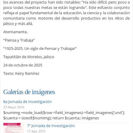
los avances del proyecto han sido notables: “Ha sido difícil, pero poco a
poco todas nuestras metas se están logrando”. Este esfuerzo conjunto
refleja el papel fundamental de la educación, la ciencia y la colaboración
comunitaria como motores del desarrollo productivo en los Altos de
Jalisco y más allá.
Atentamente,
“Piensa y Trabaja”
“1925-2025. Un siglo de Pensar y Trabajar”
Tepatitlán de Morelos, Jalisco
24 de octubre de 2025
Texto: Keiry Ramírez
Galerías de imágenes
8a Jornada de Investigación
23 Mayo 2016
$numimg =node_load($row->field_imagenes)->field_imagenes['und'];
$cuenta = sizeof($numimg); return $cuenta;; Imágenes
7ª Jornada de Investigación
17 Ago 2015