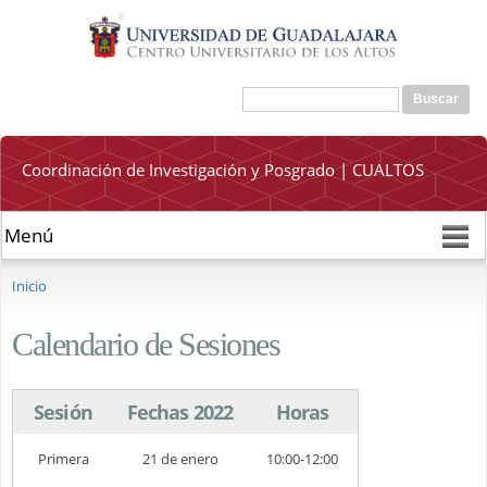
Pasar al
contenido
principal
Buscar
Formulario de búsqueda
Coordinación de Investigación y Posgrado | CUALTOS
Se encuentra usted aquí
Inicio
Calendario de Sesiones
Sesión
Fechas 2022
Horas
Primera
21 de enero
10:00-12:00